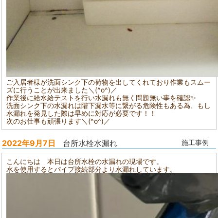
ご入居者様が洗面シンク下の荷物を出してくれており作業もスムー
ズに行うことが出来ました＼(^o^)／
作業後に給水給テストを行い水漏れも無く問題無い事を確認✨
洗面シンク下の水漏れは階下漏水等に繋がる危険性もある為、もし
水漏れを発見した際は早めに対応が必要です！！
次のお仕事も頑張ります＼(^o^)／
2022年9月7日
台所水栓水漏れ
施工事例
こんにちは 本日は台所水栓の水漏れの現場です。
水を使用するとパイプ接続部分より水漏れしています。