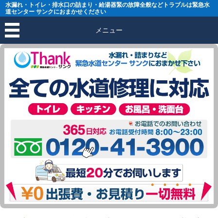
水漏れ・トイレ・排水口の詰まり・給湯器緊の故障全般などトラブルは緊急水
道センター サンクにおまかせください
メニュー