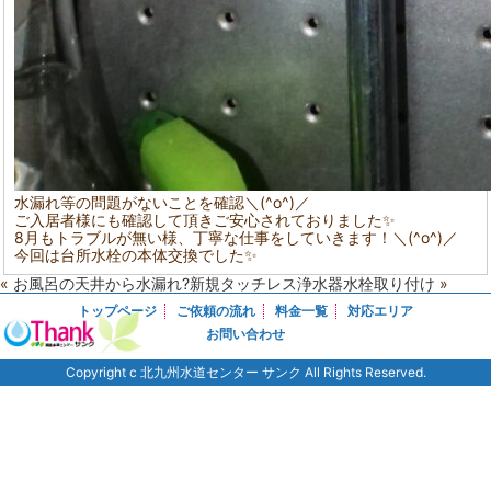
水漏れ等の問題がないことを確認＼(^o^)／
ご入居者様にも確認して頂きご安心されておりました✨
8月もトラブルが無い様、丁寧な仕事をしていきます！＼(^o^)／
今回は台所水栓の本体交換でした✨
«
お風呂の天井から水漏れ?
新規タッチレス浄水器水栓取り付け
»
トップページ
ご依頼の流れ
料金一覧
対応エリア
お問い合わせ
Copyright c 北九州水道センター サンク All Rights Reserved.