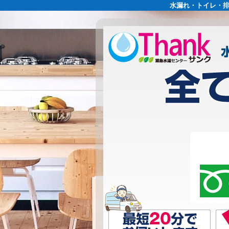
水漏れ・トイレ・排