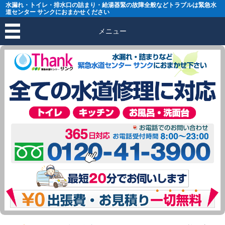
水漏れ・トイレ・排水口の詰まり・給湯器緊の故障全般などトラブルは緊急水
道センター サンクにおまかせください
メニュー